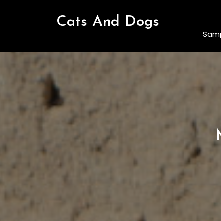
Skip
to
Cats And Dogs
content
Samp