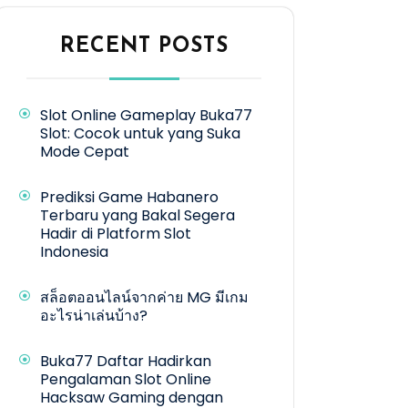
RECENT POSTS
Slot Online Gameplay Buka77
Slot: Cocok untuk yang Suka
Mode Cepat
Prediksi Game Habanero
Terbaru yang Bakal Segera
Hadir di Platform Slot
Indonesia
สล็อตออนไลน์จากค่าย MG มีเกม
อะไรน่าเล่นบ้าง?
Buka77 Daftar Hadirkan
Pengalaman Slot Online
Hacksaw Gaming dengan