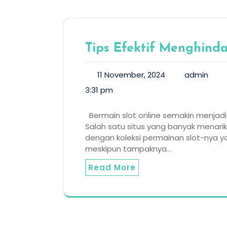
Tips Efektif Menghinda
11 November, 2024
admin
3:31 pm
Bermain slot online semakin menjadi p
Salah satu situs yang banyak menarik
dengan koleksi permainan slot-nya 
meskipun tampaknya…
Read More