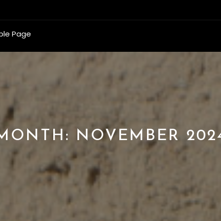
le Page
MONTH:
NOVEMBER 202