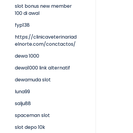
slot bonus new member
100 di awal
fyp138
https://clinicaveterinariad
elnorte.com/conctactos/
dewa 1000
dewa1000 link alternatif
dewamuda slot
luna99
salju88
spaceman slot
slot depo 10k