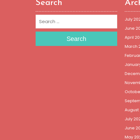
Search
Arc
July 20
June 2
April 2
Search
March 
Februa
Januar
Decemb
Novemb
Octobe
Septem
August
July 20
June 2
May 20