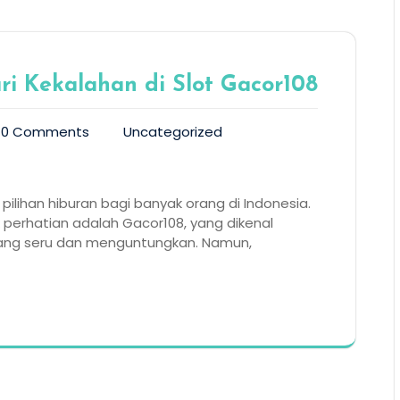
ri Kekalahan di Slot Gacor108
0 Comments
Uncategorized
ilihan hiburan bagi banyak orang di Indonesia.
 perhatian adalah Gacor108, yang dikenal
yang seru dan menguntungkan. Namun,