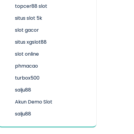
topcer88 slot
situs slot 5k
slot gacor
situs xgslot88
slot online
phmacao
turbox500
salju88
Akun Demo Slot
salju88