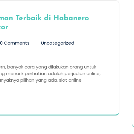
an Terbaik di Habanero
cor
0 Comments
Uncategorized
rn, banyak cara yang dilakukan orang untuk
ng menarik perhatian adalah perjudian online,
yaknya pilihan yang ada, slot online