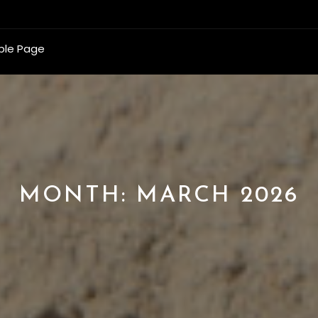
le Page
MONTH:
MARCH 2026