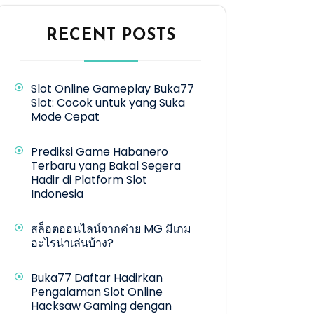
RECENT POSTS
Slot Online Gameplay Buka77
Slot: Cocok untuk yang Suka
Mode Cepat
Prediksi Game Habanero
Terbaru yang Bakal Segera
Hadir di Platform Slot
Indonesia
สล็อตออนไลน์จากค่าย MG มีเกม
อะไรน่าเล่นบ้าง?
Buka77 Daftar Hadirkan
Pengalaman Slot Online
Hacksaw Gaming dengan