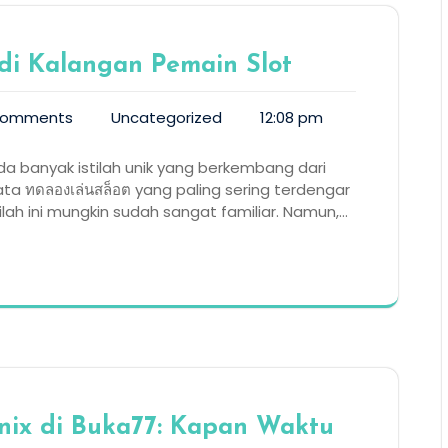
 di Kalangan Pemain Slot
Comments
Uncategorized
12:08 pm
da banyak istilah unik yang berkembang dari
ta ทดลองเล่นสล็อต yang paling sering terdengar
ilah ini mungkin sudah sangat familiar. Namun,…
nix di Buka77: Kapan Waktu