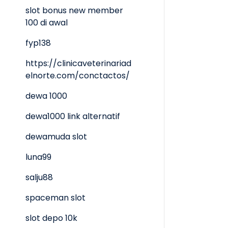
slot bonus new member
100 di awal
fyp138
https://clinicaveterinariad
elnorte.com/conctactos/
dewa 1000
dewa1000 link alternatif
dewamuda slot
luna99
salju88
spaceman slot
slot depo 10k