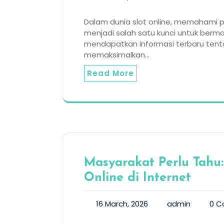
Dalam dunia slot online, memahami po
menjadi salah satu kunci untuk bermai
mendapatkan informasi terbaru ten
memaksimalkan…
Read More
Masyarakat Perlu Tahu:
Online di Internet
16 March, 2026
admin
0 