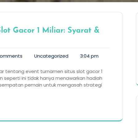
ot Gacor 1 Miliar: Syarat &
Comments
Uncategorized
3:04 pm
ar tentang event turnamen situs slot gacor 1
n seperti ini tidak hanya menawarkan hadiah
kesempatan pemain untuk mengasah strategi