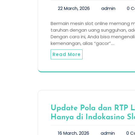
22 March, 2026
admin
0 
Bermain mesin slot online memang 
taruhan dengan uang sungguhan, ad
Dengan cara ini, Anda bisa mengenal
kemenangan, alias “gacor”.…
Read More
Update Pola dan RTP Li
Hanya di Indokasino Sl
16 March, 2026
admin
0 