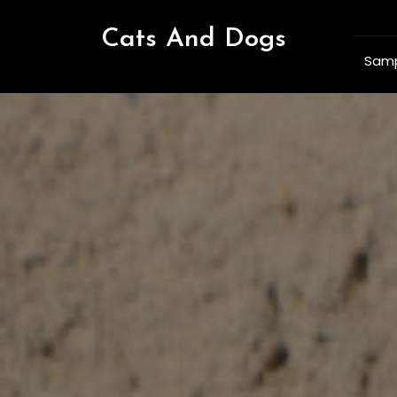
Skip
to
Cats And Dogs
content
Samp