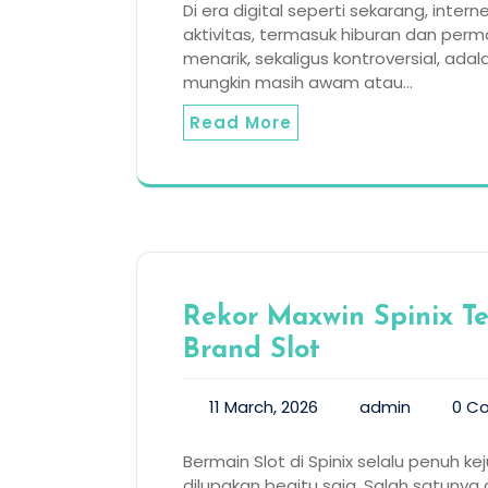
Di era digital seperti sekarang, inte
aktivitas, termasuk hiburan dan per
menarik, sekaligus kontroversial, ada
mungkin masih awam atau…
Read More
Rekor Maxwin Spinix T
Brand Slot
11 March, 2026
admin
0 C
Bermain Slot di Spinix selalu penuh 
dilupakan begitu saja. Salah satunya 