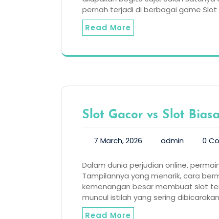
pernah terjadi di berbagai game Slot 
Read More
Slot Gacor vs Slot Bia
7 March, 2026
admin
0 C
Dalam dunia perjudian online, permain
Tampilannya yang menarik, cara berm
kemenangan besar membuat slot terus
muncul istilah yang sering dibicarakan
Read More