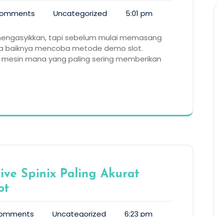
Comments
Uncategorized
5:01 pm
mengasyikkan, tapi sebelum mulai memasang
a baiknya mencoba metode demo slot.
i mesin mana yang paling sering memberikan
ve Spinix Paling Akurat
ot
Comments
Uncategorized
6:23 pm