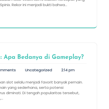
Spinix. Rekor ini menjadi bukti bahwa…
sa: Apa Bedanya di Gameplay?
omments
Uncategorized
2:14 pm
an slot selalu menjadi favorit banyak pemain.
ain yang sederhana, serta potensi
 diminati. Di tengah popularitas tersebut,
,…