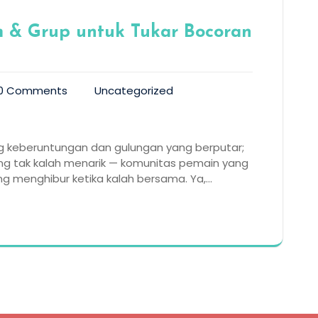
m & Grup untuk Tukar Bocoran
0 Comments
Uncategorized
g keberuntungan dan gulungan yang berputar;
 yang tak kalah menarik — komunitas pemain yang
ling menghibur ketika kalah bersama. Ya,…