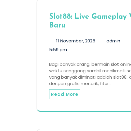
Slot88: Live Gameplay
Baru
11 November, 2025
admin
5:59 pm
Bagi banyak orang, bermain slot onl
waktu senggang sambil menikmati sen
yang banyak diminati adalah slot88
dengan grafis menarik, fitur…
Read More