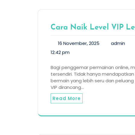
Cara Naik Level VIP L
16 November, 2025
admin
12:42 pm
Bagi penggemar permainan online, m
tersendiri. Tidak hanya mendapatkan f
bermain yang lebih seru dan peluang 
VIP dirancang…
Read More