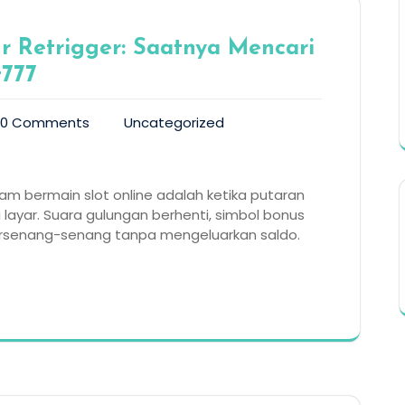
r Retrigger: Saatnya Mencari
t777
0 Comments
Uncategorized
am bermain slot online adalah ketika putaran
i layar. Suara gulungan berhenti, simbol bonus
ersenang-senang tanpa mengeluarkan saldo.