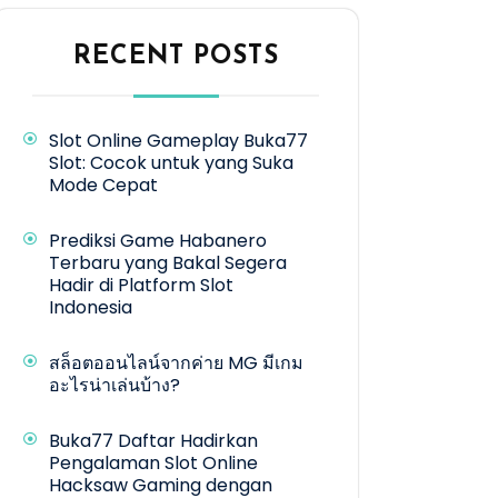
RECENT POSTS
Slot Online Gameplay Buka77
Slot: Cocok untuk yang Suka
Mode Cepat
Prediksi Game Habanero
Terbaru yang Bakal Segera
Hadir di Platform Slot
Indonesia
สล็อตออนไลน์จากค่าย MG มีเกม
อะไรน่าเล่นบ้าง?
Buka77 Daftar Hadirkan
Pengalaman Slot Online
Hacksaw Gaming dengan