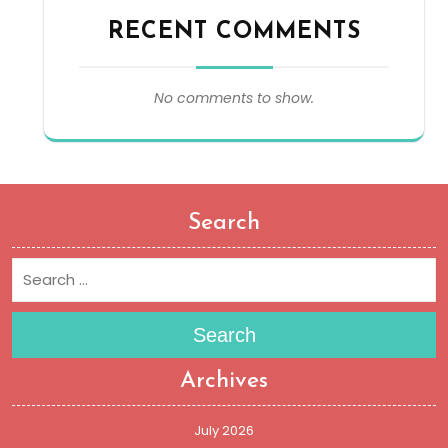
RECENT COMMENTS
No comments to show.
Search
Search
Archives
July 2026