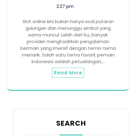
2:27 pm
Slot online kini bukan hanya soal putaran
gulungan dan menunggu simbol yang
sama muncul. Lebih dari itu, banyak
provider menghadirkan pengalaman
bermain yang imersif dengan tema-tema
menarik. Salah satu tema favorit pemain
Indonesia adalah petualangan,…
Read More
SEARCH