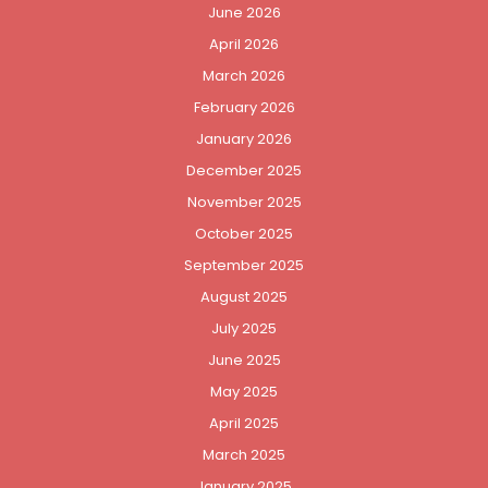
June 2026
April 2026
March 2026
February 2026
January 2026
December 2025
November 2025
October 2025
September 2025
August 2025
July 2025
June 2025
May 2025
April 2025
March 2025
January 2025