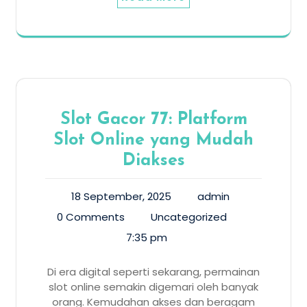
Slot Gacor 77: Platform
Slot Online yang Mudah
Diakses
18 September, 2025
admin
0 Comments
Uncategorized
7:35 pm
Di era digital seperti sekarang, permainan
slot online semakin digemari oleh banyak
orang. Kemudahan akses dan beragam