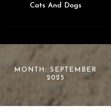
Skip
Cats And Dogs
to
content
Open
Button
MONTH:
SEPTEMBER
2025