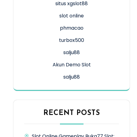
situs xgslot88
slot online
phmacao
turbox500
salju88
Akun Demo Slot
salju88
RECENT POSTS
Slot Online Gameplay Buka77 Slot: