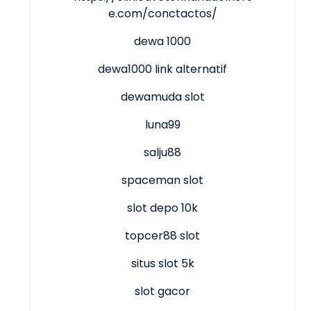
e.com/conctactos/
dewa 1000
dewa1000 link alternatif
dewamuda slot
luna99
salju88
spaceman slot
slot depo 10k
topcer88 slot
situs slot 5k
slot gacor