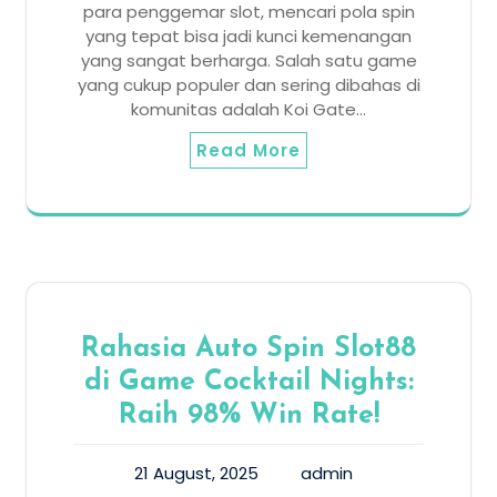
para penggemar slot, mencari pola spin
yang tepat bisa jadi kunci kemenangan
yang sangat berharga. Salah satu game
yang cukup populer dan sering dibahas di
komunitas adalah Koi Gate…
Read More
Rahasia Auto Spin Slot88
di Game Cocktail Nights:
Raih 98% Win Rate!
21 August, 2025
admin