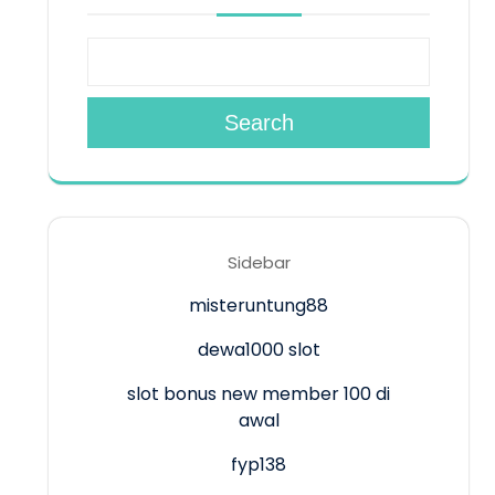
Search
Sidebar
misteruntung88
dewa1000 slot
slot bonus new member 100 di
awal
fyp138