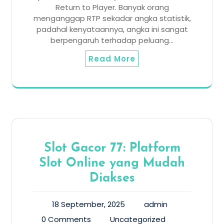
Return to Player. Banyak orang
menganggap RTP sekadar angka statistik,
padahal kenyataannya, angka ini sangat
berpengaruh terhadap peluang…
Read More
Slot Gacor 77: Platform
Slot Online yang Mudah
Diakses
18 September, 2025
admin
0 Comments
Uncategorized