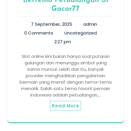
Bertema Petualangan di
Gacor77
7 September, 2025
admin
0 Comments
Uncategorized
2:27 pm
Slot online kini bukan hanya soal putaran
gulungan dan menunggu simbol yang
sama muncul. Lebih dari itu, banyak
provider menghadirkan pengalaman
bermain yang imersif dengan tema-tema
menarik. Salah satu tema favorit pemain
Indonesia adalah petualangan,…
Read More