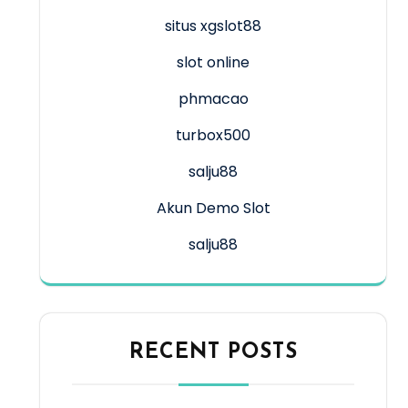
situs xgslot88
slot online
phmacao
turbox500
salju88
Akun Demo Slot
salju88
RECENT POSTS