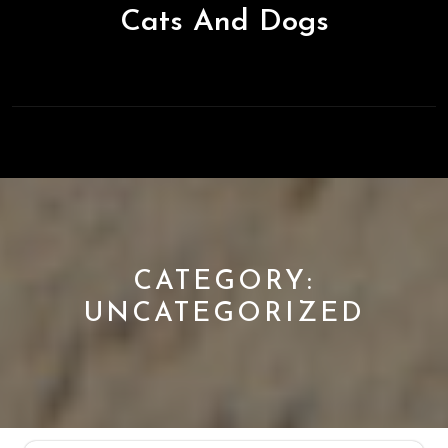
Skip
Cats And Dogs
to
content
Open
Button
CATEGORY:
UNCATEGORIZED