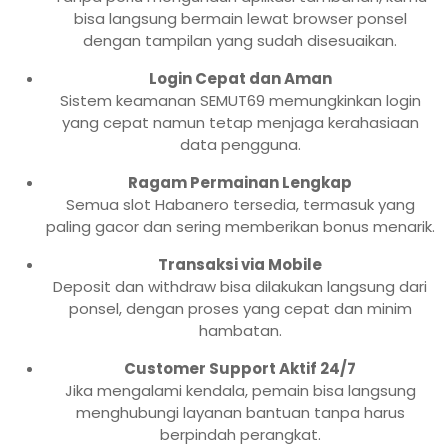
bisa langsung bermain lewat browser ponsel
dengan tampilan yang sudah disesuaikan.
Login Cepat dan Aman
Sistem keamanan SEMUT69 memungkinkan login
yang cepat namun tetap menjaga kerahasiaan
data pengguna.
Ragam Permainan Lengkap
Semua slot Habanero tersedia, termasuk yang
paling gacor dan sering memberikan bonus menarik.
Transaksi via Mobile
Deposit dan withdraw bisa dilakukan langsung dari
ponsel, dengan proses yang cepat dan minim
hambatan.
Customer Support Aktif 24/7
Jika mengalami kendala, pemain bisa langsung
menghubungi layanan bantuan tanpa harus
berpindah perangkat.