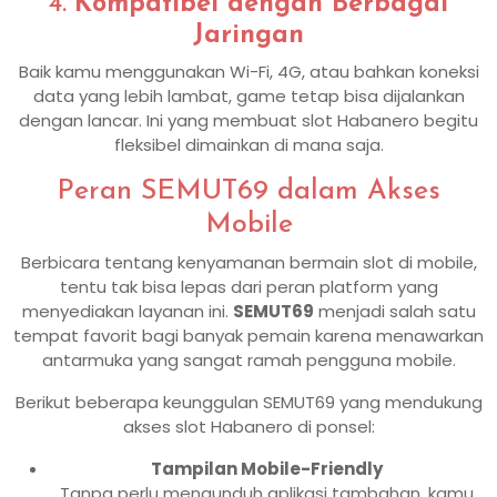
4.
Kompatibel dengan Berbagai
Jaringan
Baik kamu menggunakan Wi-Fi, 4G, atau bahkan koneksi
data yang lebih lambat, game tetap bisa dijalankan
dengan lancar. Ini yang membuat slot Habanero begitu
fleksibel dimainkan di mana saja.
Peran SEMUT69 dalam Akses
Mobile
Berbicara tentang kenyamanan bermain slot di mobile,
tentu tak bisa lepas dari peran platform yang
menyediakan layanan ini.
SEMUT69
menjadi salah satu
tempat favorit bagi banyak pemain karena menawarkan
antarmuka yang sangat ramah pengguna mobile.
Berikut beberapa keunggulan SEMUT69 yang mendukung
akses slot Habanero di ponsel:
Tampilan Mobile-Friendly
Tanpa perlu mengunduh aplikasi tambahan, kamu