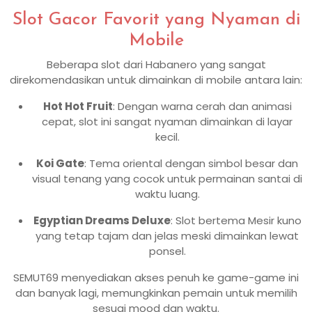
Slot Gacor Favorit yang Nyaman di
Mobile
Beberapa slot dari Habanero yang sangat
direkomendasikan untuk dimainkan di mobile antara lain:
Hot Hot Fruit
: Dengan warna cerah dan animasi
cepat, slot ini sangat nyaman dimainkan di layar
kecil.
Koi Gate
: Tema oriental dengan simbol besar dan
visual tenang yang cocok untuk permainan santai di
waktu luang.
Egyptian Dreams Deluxe
: Slot bertema Mesir kuno
yang tetap tajam dan jelas meski dimainkan lewat
ponsel.
SEMUT69 menyediakan akses penuh ke game-game ini
dan banyak lagi, memungkinkan pemain untuk memilih
sesuai mood dan waktu.