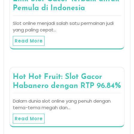
Pemula di Indonesia
Slot online menjadi salah satu permainan judi
yang paling cepat…
Read More
Hot Hot Fruit: Slot Gacor
Habanero dengan RTP 96.84%
Dalam dunia slot online yang penuh dengan
tema-tema megah dan…
Read More