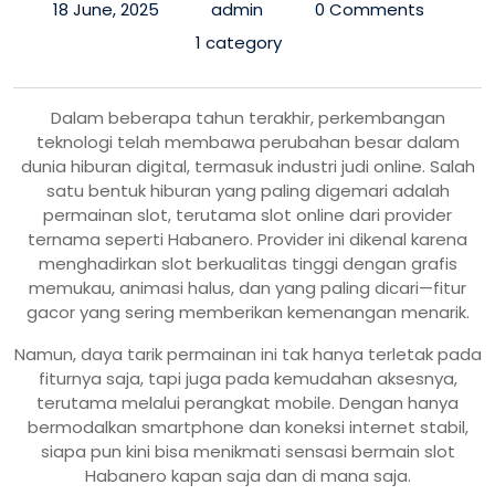
18 June, 2025
admin
0 Comments
1 category
Dalam beberapa tahun terakhir, perkembangan
teknologi telah membawa perubahan besar dalam
dunia hiburan digital, termasuk industri judi online. Salah
satu bentuk hiburan yang paling digemari adalah
permainan slot, terutama slot online dari provider
ternama seperti Habanero. Provider ini dikenal karena
menghadirkan slot berkualitas tinggi dengan grafis
memukau, animasi halus, dan yang paling dicari—fitur
gacor yang sering memberikan kemenangan menarik.
Namun, daya tarik permainan ini tak hanya terletak pada
fiturnya saja, tapi juga pada kemudahan aksesnya,
terutama melalui perangkat mobile. Dengan hanya
bermodalkan smartphone dan koneksi internet stabil,
siapa pun kini bisa menikmati sensasi bermain slot
Habanero kapan saja dan di mana saja.