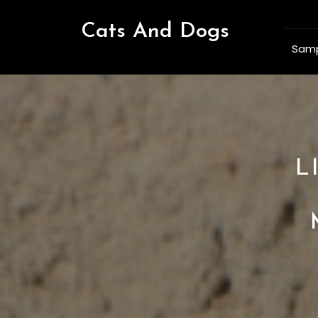
Skip
to
Cats And Dogs
content
Samp
L