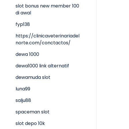
slot bonus new member 100
di awal
fyp138
https://clinicaveterinariadel
norte.com/conctactos/
dewa 1000
dewa1000 link alternatif
dewamuda slot
luna99
salju88
spaceman slot
slot depo 10k