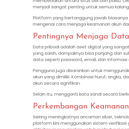
membedakan antara situs asli dan palsu. Ol
menjadi sangat penting untuk semua kalang
Platform yang bertanggung jawab biasany
mengenai cara menjaga keamanan akun dan
Pentingnya Menjaga Data
Data pribadi adalah aset digital yang sangat
yang salah, dampaknya bisa panjang dan suli
data seperti password, email, dan informasi 
Pengguna juga disarankan untuk menggunaka
akun yang dimiliki. Kombinasi huruf, angk
akun secara signifikan.
Selain itu, mengganti kata sandi secara be
Perkembangan Keamanan d
Seiring meningkatnya ancaman siber, teknol
platform kini menggunakan sistem verifikasi 