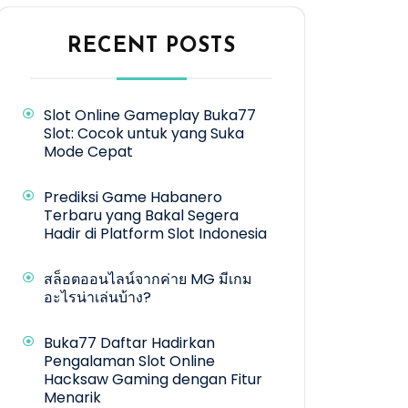
RECENT POSTS
Slot Online Gameplay Buka77
Slot: Cocok untuk yang Suka
Mode Cepat
Prediksi Game Habanero
Terbaru yang Bakal Segera
Hadir di Platform Slot Indonesia
สล็อตออนไลน์จากค่าย MG มีเกม
อะไรน่าเล่นบ้าง?
Buka77 Daftar Hadirkan
Pengalaman Slot Online
Hacksaw Gaming dengan Fitur
Menarik