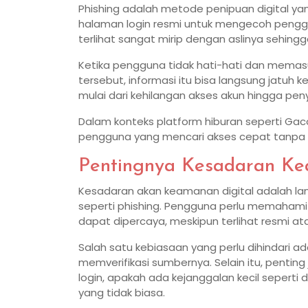
Phishing adalah metode penipuan digital ya
halaman login resmi untuk mengecoh pengg
terlihat sangat mirip dengan aslinya sehin
Ketika pengguna tidak hati-hati dan memas
tersebut, informasi itu bisa langsung jatuh
mulai dari kehilangan akses akun hingga pen
Dalam konteks platform hiburan seperti Gacor
pengguna yang mencari akses cepat tanpa m
Pentingnya Kesadaran Ke
Kesadaran akan keamanan digital adalah lan
seperti phishing. Pengguna perlu memahami
dapat dipercaya, meskipun terlihat resmi ata
Salah satu kebiasaan yang perlu dihindari 
memverifikasi sumbernya. Selain itu, penti
login, apakah ada kejanggalan kecil seperti
yang tidak biasa.