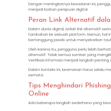
Dengan meningkatnya kesadaran ini, penggu
menjadi korban penipuan digital.
Peran Link Alternatif dal
Dalam dunia digital, istilah link alternatif 
tambahan ke sebuah platform. Namun, hal ini
bertanggung jawab untuk menyebarkan taut
Oleh karena itu, pengguna perlu lebih berha
alternatif. Tidak semua sumber yang mengk
Verifikasi informasi menjadi langkah pentin
Dalam konteks ini, keamanan harus selalu m
semata.
Tips Menghindari Phishin
Online
Ada beberapa langkah sederhana yang bisa 