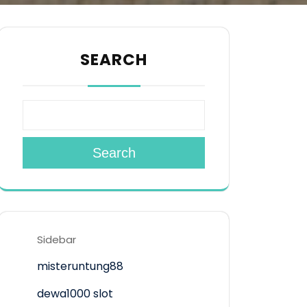
SEARCH
Search
Sidebar
misteruntung88
dewa1000 slot