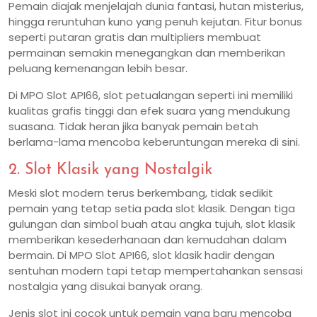
Pemain diajak menjelajah dunia fantasi, hutan misterius,
hingga reruntuhan kuno yang penuh kejutan. Fitur bonus
seperti putaran gratis dan multipliers membuat
permainan semakin menegangkan dan memberikan
peluang kemenangan lebih besar.
Di MPO Slot API66, slot petualangan seperti ini memiliki
kualitas grafis tinggi dan efek suara yang mendukung
suasana. Tidak heran jika banyak pemain betah
berlama-lama mencoba keberuntungan mereka di sini.
2. Slot Klasik yang Nostalgik
Meski slot modern terus berkembang, tidak sedikit
pemain yang tetap setia pada slot klasik. Dengan tiga
gulungan dan simbol buah atau angka tujuh, slot klasik
memberikan kesederhanaan dan kemudahan dalam
bermain. Di MPO Slot API66, slot klasik hadir dengan
sentuhan modern tapi tetap mempertahankan sensasi
nostalgia yang disukai banyak orang.
Jenis slot ini cocok untuk pemain yang baru mencoba