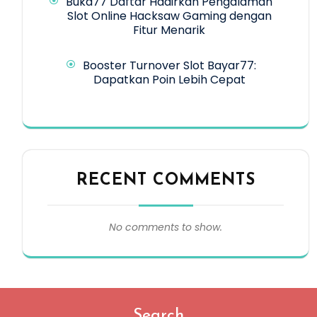
Buka77 Daftar Hadirkan Pengalaman
Slot Online Hacksaw Gaming dengan
Fitur Menarik
Booster Turnover Slot Bayar77:
Dapatkan Poin Lebih Cepat
RECENT COMMENTS
No comments to show.
Search