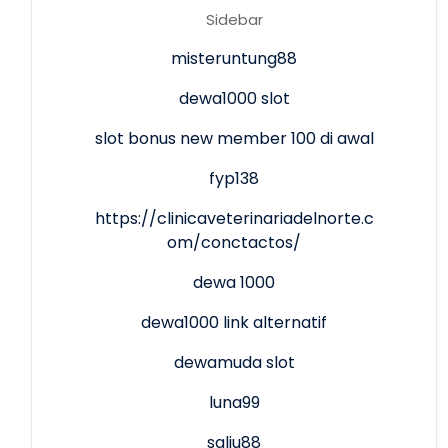
Sidebar
misteruntung88
dewa1000 slot
slot bonus new member 100 di awal
fyp138
https://clinicaveterinariadelnorte.c
om/conctactos/
dewa 1000
dewa1000 link alternatif
dewamuda slot
luna99
salju88