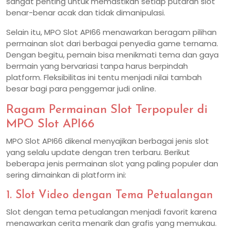
sangat penting untuk memastikan setiap putaran slot
benar-benar acak dan tidak dimanipulasi.
Selain itu, MPO Slot API66 menawarkan beragam pilihan
permainan slot dari berbagai penyedia game ternama.
Dengan begitu, pemain bisa menikmati tema dan gaya
bermain yang bervariasi tanpa harus berpindah
platform. Fleksibilitas ini tentu menjadi nilai tambah
besar bagi para penggemar judi online.
Ragam Permainan Slot Terpopuler di
MPO Slot API66
MPO Slot API66 dikenal menyajikan berbagai jenis slot
yang selalu update dengan tren terbaru. Berikut
beberapa jenis permainan slot yang paling populer dan
sering dimainkan di platform ini:
1. Slot Video dengan Tema Petualangan
Slot dengan tema petualangan menjadi favorit karena
menawarkan cerita menarik dan grafis yang memukau.