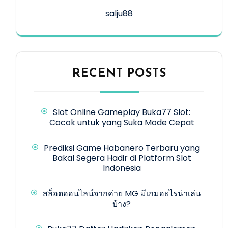
salju88
RECENT POSTS
Slot Online Gameplay Buka77 Slot:
Cocok untuk yang Suka Mode Cepat
Prediksi Game Habanero Terbaru yang
Bakal Segera Hadir di Platform Slot
Indonesia
สล็อตออนไลน์จากค่าย MG มีเกมอะไรน่าเล่น
บ้าง?