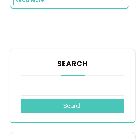
Read More
SEARCH
Search