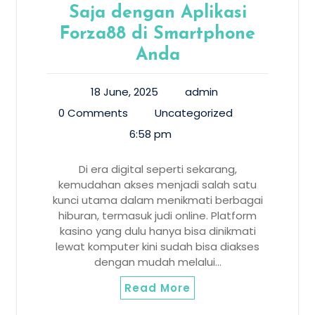
Saja dengan Aplikasi
Forza88 di Smartphone
Anda
18 June, 2025
admin
0 Comments
Uncategorized
6:58 pm
Di era digital seperti sekarang,
kemudahan akses menjadi salah satu
kunci utama dalam menikmati berbagai
hiburan, termasuk judi online. Platform
kasino yang dulu hanya bisa dinikmati
lewat komputer kini sudah bisa diakses
dengan mudah melalui…
Read More