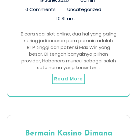
19 June, 2025
admin
0 Comments
Uncategorized
10:31 am
Bicara soal slot online, dua hal yang paling
sering jadi incaran para pemain adalah
RTP tinggi dan potensi Max Win yang
besar. Di tengah banyaknya pilihan
provider, Habanero muncul sebagai salah
satu nama yang konsisten…
Read More
Bermain Kasino Dimana