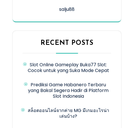
salju88
RECENT POSTS
Slot Online Gameplay Buka77 Slot:
Cocok untuk yang Suka Mode Cepat
Prediksi Game Habanero Terbaru
yang Bakal Segera Hadir di Platform
Slot Indonesia
สล็อตออนไลน์จากค่าย MG มีเกมอะไรน่า
เล่นบ้าง?