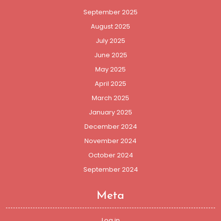
September 2025
August 2025
July 2025
June 2025
May 2025
April 2025
March 2025
January 2025
December 2024
November 2024
October 2024
September 2024
Meta
Log in