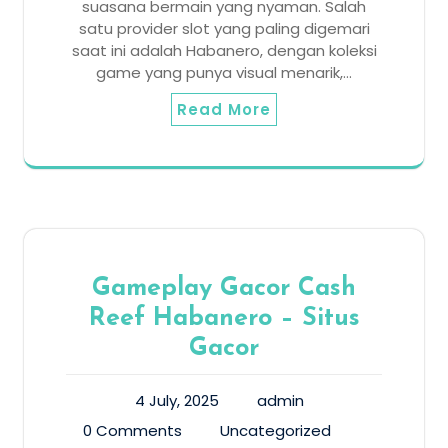
suasana bermain yang nyaman. Salah
satu provider slot yang paling digemari
saat ini adalah Habanero, dengan koleksi
game yang punya visual menarik,…
Read More
Gameplay Gacor Cash
Reef Habanero – Situs
Gacor
4 July, 2025
admin
0 Comments
Uncategorized