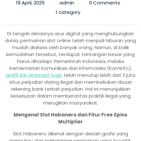
19 April, 2025
admin
0 Comments
1 category
Di tengah derasnya arus digital yang menghubungkan
dunia, permainan slot online telah menjadi hiburan yang
mudah diakses oleh banyak orang.
Namun, di balik
kemudahan tersebut, terdapat tantangan besar yang
harus dihadapi.
Pemerintah Indonesia, melalui
Kementerian Komunikasi dan Informatika (Kominfo),
api66 link alternatif login
telah menutup lebih dari 2 juta
situs perjudian daring ilegal dan membekukan ribuan
rekening bank terkait perjudian.
Hal ini menunjukkan
keseriusan dalam memberantas praktik ilegal yang
merugikan masyarakat.
Mengenal Slot Habanero dan Fitur Free Spins
Multiplier
Slot Habanero dikenal dengan desain grafis yang
memukau dan mekanisme permainan yang inovatif.