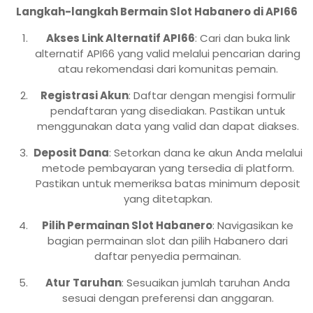
Langkah-langkah Bermain Slot Habanero di API66
Akses Link Alternatif API66
:
Cari dan buka link
alternatif API66 yang valid melalui pencarian daring
atau rekomendasi dari komunitas pemain.
Registrasi Akun
:
Daftar dengan mengisi formulir
pendaftaran yang disediakan. Pastikan untuk
menggunakan data yang valid dan dapat diakses.
Deposit Dana
:
Setorkan dana ke akun Anda melalui
metode pembayaran yang tersedia di platform.
Pastikan untuk memeriksa batas minimum deposit
yang ditetapkan.
Pilih Permainan Slot Habanero
:
Navigasikan ke
bagian permainan slot dan pilih Habanero dari
daftar penyedia permainan.
Atur Taruhan
:
Sesuaikan jumlah taruhan Anda
sesuai dengan preferensi dan anggaran.