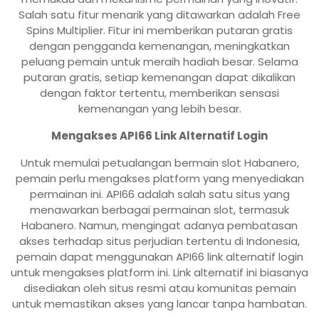
Salah satu fitur menarik yang ditawarkan adalah Free
Spins Multiplier.
Fitur ini memberikan putaran gratis
dengan pengganda kemenangan, meningkatkan
peluang pemain untuk meraih hadiah besar.
Selama
putaran gratis, setiap kemenangan dapat dikalikan
dengan faktor tertentu, memberikan sensasi
kemenangan yang lebih besar.
Mengakses API66 Link Alternatif Login
Untuk memulai petualangan bermain slot Habanero,
pemain perlu mengakses platform yang menyediakan
permainan ini.
API66 adalah salah satu situs yang
menawarkan berbagai permainan slot, termasuk
Habanero.
Namun, mengingat adanya pembatasan
akses terhadap situs perjudian tertentu di Indonesia,
pemain dapat menggunakan API66 link alternatif login
untuk mengakses platform ini.
Link alternatif ini biasanya
disediakan oleh situs resmi atau komunitas pemain
untuk memastikan akses yang lancar tanpa hambatan.