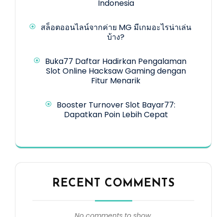
Indonesia
สล็อตออนไลน์จากค่าย MG มีเกมอะไรน่าเล่น
บ้าง?
Buka77 Daftar Hadirkan Pengalaman
Slot Online Hacksaw Gaming dengan
Fitur Menarik
Booster Turnover Slot Bayar77:
Dapatkan Poin Lebih Cepat
RECENT COMMENTS
No comments to show.