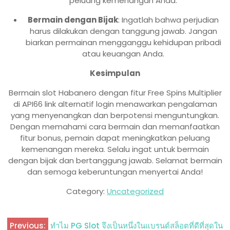
peluang kemenangan Anda.
Bermain dengan Bijak
:
Ingatlah bahwa perjudian
harus dilakukan dengan tanggung jawab. Jangan
biarkan permainan mengganggu kehidupan pribadi
atau keuangan Anda.
Kesimpulan
Bermain slot Habanero dengan fitur Free Spins Multiplier
di API66 link alternatif login menawarkan pengalaman
yang menyenangkan dan berpotensi menguntungkan.
Dengan memahami cara bermain dan memanfaatkan
fitur bonus, pemain dapat meningkatkan peluang
kemenangan mereka.
Selalu ingat untuk bermain
dengan bijak dan bertanggung jawab.
Selamat bermain
dan semoga keberuntungan menyertai Anda!
Category:
Uncategorized
Previous:
ทำไม PG Slot จึงเป็นหนึ่งในแบรนด์สล็อตที่ดีที่สุดใน
Post