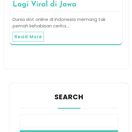
Lagi Viral di Jawa
Dunia slot online di Indonesia memang tak
pernah kehabisan cerita.…
Read More
SEARCH