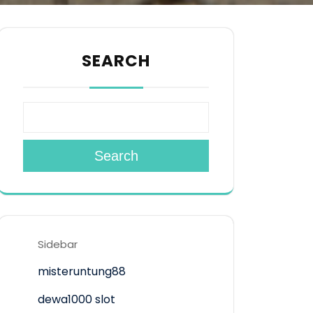
SEARCH
Search
Sidebar
misteruntung88
dewa1000 slot