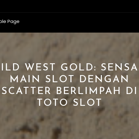
le Page
ILD WEST GOLD: SENSA
MAIN SLOT DENGAN
SCATTER BERLIMPAH DI
TOTO SLOT