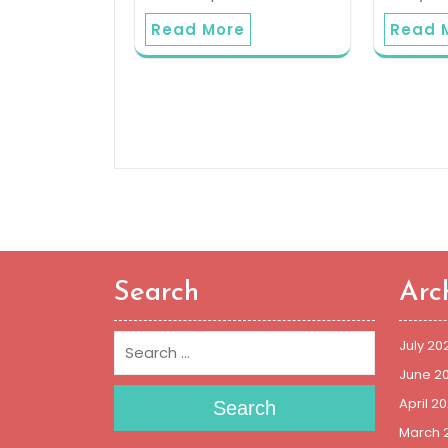
Read More
Read 
Search
Arc
July 20
June 2
April 2
Search
March 