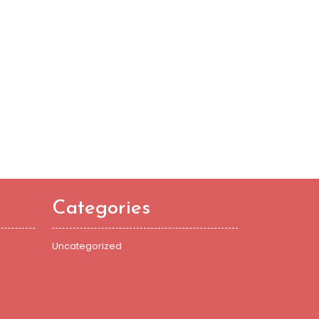
Categories
Uncategorized