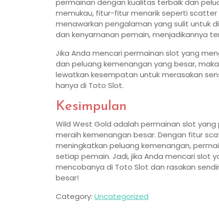
permainan dengan kualitas terbaik dan pel
memukau, fitur-fitur menarik seperti scatter 
menawarkan pengalaman yang sulit untuk di
dan kenyamanan pemain, menjadikannya temp
Jika Anda mencari permainan slot yang meng
dan peluang kemenangan yang besar, maka W
lewatkan kesempatan untuk merasakan sens
hanya di Toto Slot.
Kesimpulan
Wild West Gold adalah permainan slot yan
meraih kemenangan besar. Dengan fitur scat
meningkatkan peluang kemenangan, permaina
setiap pemain. Jadi, jika Anda mencari slot
mencobanya di Toto Slot dan rasakan sendir
besar!
Category:
Uncategorized