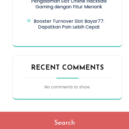
Pengalaman Slot Online Hacksaw
Gaming dengan Fitur Menarik
Booster Turnover Slot Bayar77:
Dapatkan Poin Lebih Cepat
RECENT COMMENTS
No comments to show.
Search