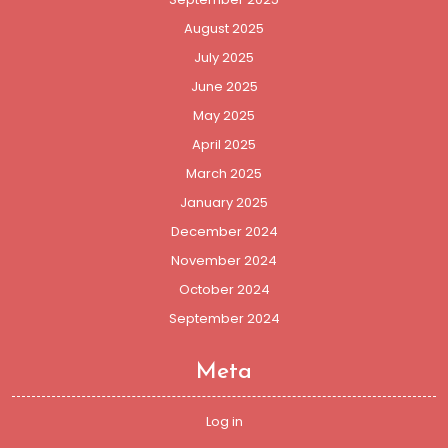
August 2025
July 2025
June 2025
May 2025
April 2025
March 2025
January 2025
December 2024
November 2024
October 2024
September 2024
Meta
Log in