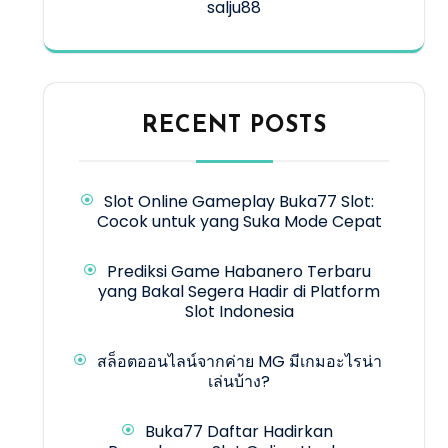
salju88
RECENT POSTS
Slot Online Gameplay Buka77 Slot:
Cocok untuk yang Suka Mode Cepat
Prediksi Game Habanero Terbaru
yang Bakal Segera Hadir di Platform
Slot Indonesia
สล็อตออนไลน์จากค่าย MG มีเกมอะไรน่า
เล่นบ้าง?
Buka77 Daftar Hadirkan