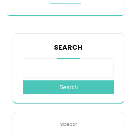
SEARCH
Search
Sidebar