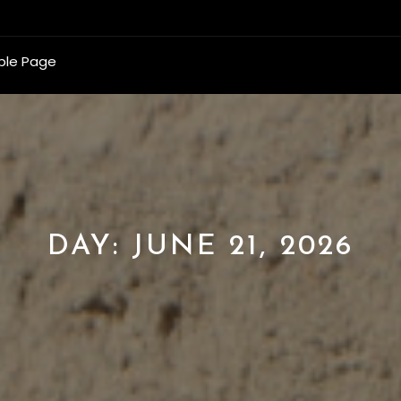
le Page
DAY:
JUNE 21, 2026