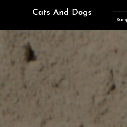
Skip
to
Cats And Dogs
content
Samp