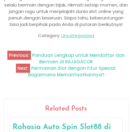
selalu bermain dengan bijak, nikmati setiap momen, dan
jangan ragu untuk menjelajahi dunia slot online yang
penuh dengan keseruan. Siapa tahu, keberuntungan
bisa jadi berpihak pada Anda di putaran berikutnya!
Category:
Uncategorized
Previous:
Panduan Lengkap untuk Mendaftar dan
Post
Bermain di RAJAGACOR
navigation
Next:
Permainan Slot dengan Fitur Spesial:
Bagaimana Memanfaatkannya?
Related Posts
Rahasia Auto Spin Slot88 di