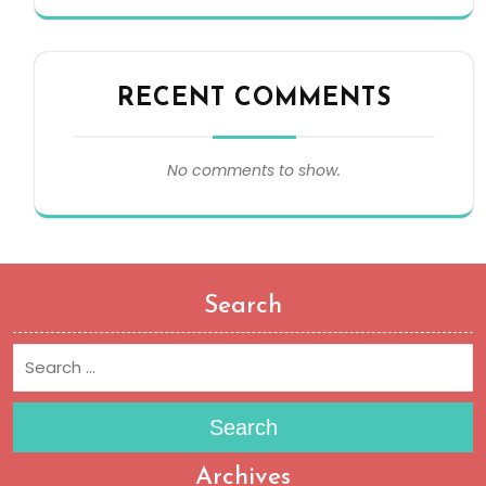
RECENT COMMENTS
No comments to show.
Search
Search
Archives