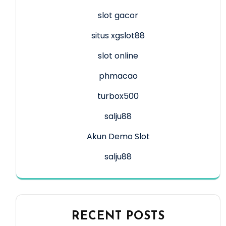
slot gacor
situs xgslot88
slot online
phmacao
turbox500
salju88
Akun Demo Slot
salju88
RECENT POSTS