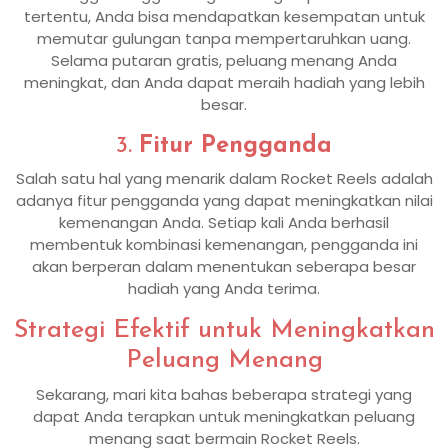
tertentu, Anda bisa mendapatkan kesempatan untuk
memutar gulungan tanpa mempertaruhkan uang.
Selama putaran gratis, peluang menang Anda
meningkat, dan Anda dapat meraih hadiah yang lebih
besar.
3.
Fitur Pengganda
Salah satu hal yang menarik dalam Rocket Reels adalah
adanya fitur pengganda yang dapat meningkatkan nilai
kemenangan Anda. Setiap kali Anda berhasil
membentuk kombinasi kemenangan, pengganda ini
akan berperan dalam menentukan seberapa besar
hadiah yang Anda terima.
Strategi Efektif untuk Meningkatkan
Peluang Menang
Sekarang, mari kita bahas beberapa strategi yang
dapat Anda terapkan untuk meningkatkan peluang
menang saat bermain Rocket Reels.