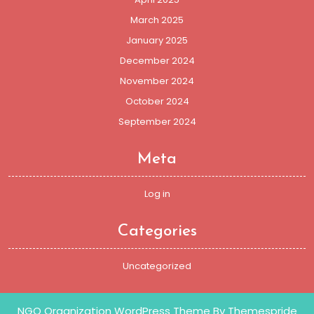
March 2025
January 2025
December 2024
November 2024
October 2024
September 2024
Meta
Log in
Categories
Uncategorized
NGO Organization WordPress Theme
By Themespride