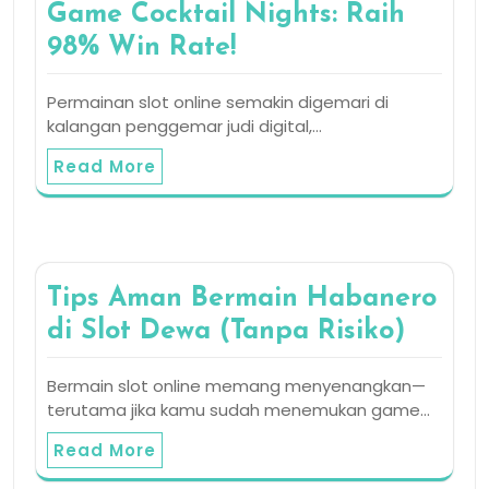
Game Cocktail Nights: Raih
98% Win Rate!
Permainan slot online semakin digemari di
kalangan penggemar judi digital,…
Read More
Tips Aman Bermain Habanero
di Slot Dewa (Tanpa Risiko)
Bermain slot online memang menyenangkan—
terutama jika kamu sudah menemukan game…
Read More