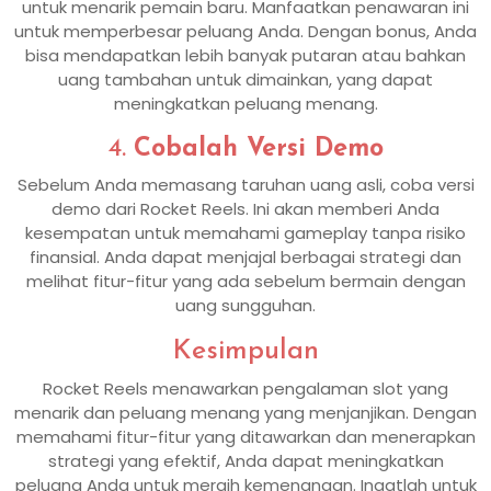
untuk menarik pemain baru. Manfaatkan penawaran ini
untuk memperbesar peluang Anda. Dengan bonus, Anda
bisa mendapatkan lebih banyak putaran atau bahkan
uang tambahan untuk dimainkan, yang dapat
meningkatkan peluang menang.
4.
Cobalah Versi Demo
Sebelum Anda memasang taruhan uang asli, coba versi
demo dari Rocket Reels. Ini akan memberi Anda
kesempatan untuk memahami gameplay tanpa risiko
finansial. Anda dapat menjajal berbagai strategi dan
melihat fitur-fitur yang ada sebelum bermain dengan
uang sungguhan.
Kesimpulan
Rocket Reels menawarkan pengalaman slot yang
menarik dan peluang menang yang menjanjikan. Dengan
memahami fitur-fitur yang ditawarkan dan menerapkan
strategi yang efektif, Anda dapat meningkatkan
peluang Anda untuk meraih kemenangan. Ingatlah untuk