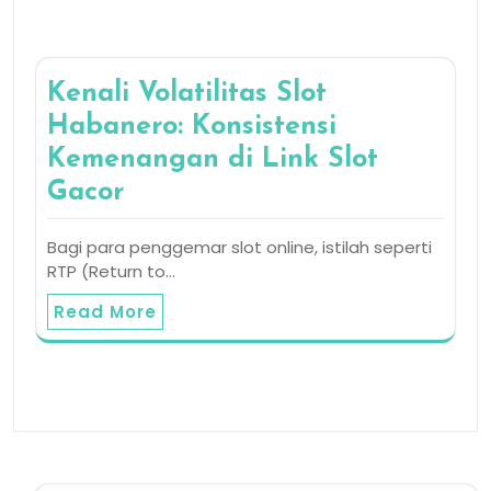
Kenali Volatilitas Slot
Habanero: Konsistensi
Kemenangan di Link Slot
Gacor
Bagi para penggemar slot online, istilah seperti
RTP (Return to…
Read More