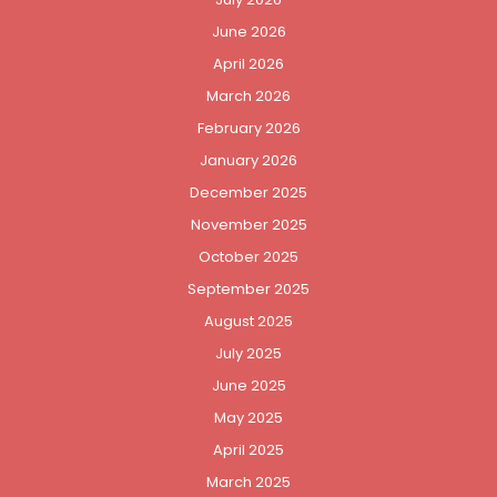
June 2026
April 2026
March 2026
February 2026
January 2026
December 2025
November 2025
October 2025
September 2025
August 2025
July 2025
June 2025
May 2025
April 2025
March 2025