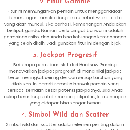
2.
Fitur Gamble
Fitur ini memungkinkan pemain untuk menggandakan
kemenangan mereka dengan menebak warna kartu
yang akan muncul. Jika berhasil, kemenangan Anda akan
berlipat ganda. Namun, perlu diingat bahwa ini adalah
permainan risiko, dan Anda bisa kehilangan kemenangan
yang telah diraih. Jadi, gunakan fitur ini dengan bijak.
3.
Jackpot Progresif
Beberapa permainan slot dari Hacksaw Gaming
menawarkan jackpot progresif, di mana nilai jackpot
terus meningkat seiring dengan setiap taruhan yang
dilakukan. Ini berarti semakin banyak pemain yang
terlibat, semakin besar potensi jackpotnya. Jika Anda
cukup beruntung untuk memicu jackpot ini, kemenangan
yang didapat bisa sangat besar!
4.
Simbol Wild dan Scatter
Simbol wild dan scatter adalah elemen penting dalam