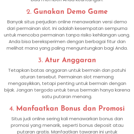
2.
Gunakan Demo Game
Banyak situs perjudian online menawarkan versi demo
dari permainan slot. Ini adalah kesempatan sempurna
untuk mencoba permainan tanpa risiko kehilangan uang.
Anda bisa bereksperimen dengan berbagai fitur dan
melihat mana yang paling menguntungkan bagi Anda.
3.
Atur Anggaran
Tetapkan batas anggaran untuk bermain dan patuhi
aturan tersebut. Permainan slot memang
mengasyikkan, tetapi penting untuk bermain dengan
bijak. Jangan tergoda untuk terus bermain hanya karena
satu putaran menang.
4.
Manfaatkan Bonus dan Promosi
Situs judi online sering kali menawarkan bonus dan
promosi yang menarik, seperti bonus deposit atau
putaran gratis. Manfaatkan tawaran ini untuk