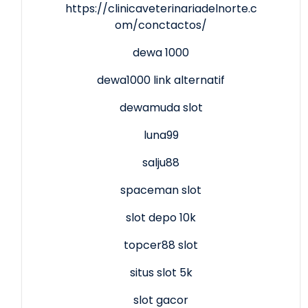
https://clinicaveterinariadelnorte.c
om/conctactos/
dewa 1000
dewa1000 link alternatif
dewamuda slot
luna99
salju88
spaceman slot
slot depo 10k
topcer88 slot
situs slot 5k
slot gacor