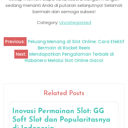
sedang menanti Anda di putaran selanjutnya! Selamat
bermain dan semoga sukses!
Category:
Uncategorized
Previous:
Peluang Menang di Slot Online: Cara Efektif
Post
Bermain di Rocket Reels
navigation
Next:
Mendapatkan Pengalaman Terbaik di
Habanero Melalui Slot Online Gacor
Related Posts
Inovasi Permainan Slot: GG
Soft Slot dan Popularitasnya